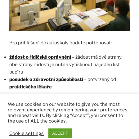
Pro přihlášení do autoškoly budete potřebovat:
žádost o řidičské oprávnění
– žádost má dvě strany,
obě strany žádosti je nutné vytisknout na jeden list
papíru
posudek o zdravotní způsobilosti
– potvrzený od
praktického lékaře
Formuláře si také můžete vyzvednout přímo
We use cookies on our website to give you the most
v autoškole.
relevant experience by remembering your preferences
and repeat visits. By clicking “Accept”, you consent to
the use of ALL the cookies.
Cookie settings
ACCEPT