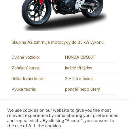
Skupina A2 zahrnuje motocykly do 35 kW výkonu.
Cvičné vozidlo:
HONDA CB500F
Zahájení kurzu:
každé tři týdny
Délka trvání kurzu:
2 – 2,5 měsíce
Výuka teorie:
pondělí nebo úterý
Individuální studium autoškoly je přizpůsobeno
We use cookies on our website to give you the most
schopnostem a časovým možnostem žáka.
relevant experience by remembering your preferences
and repeat visits. By clicking “Accept”, you consent to
the use of ALL the cookies.